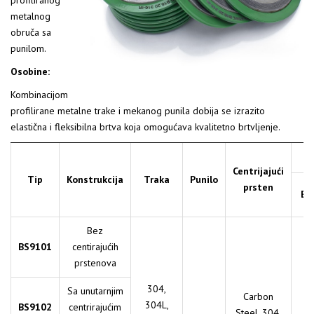
profiliranog
metalnog
obruča sa
punilom.
Osobine:
Kombinacijom
profilirane metalne trake i mekanog punila dobija se izrazito
elastična i fleksibilna brtva koja omogućava kvalitetno brtvljenje.
Centrijajući
Tip
Konstrukcija
Traka
Punilo
prsten
Br
Bez
BS9101
centirajućih
prstenova
304,
Sa unutarnjim
Carbon
304L,
BS9102
centrirajućim
Steel, 304,