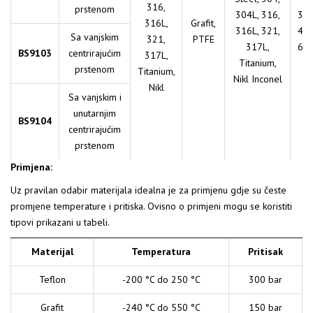
316,
prstenom
304L, 316,
3.
316L,
Grafit,
316L, 321,
4.
Sa vanjskim
321,
PTFE
317L,
6.
BS9103
centrirajućim
317L,
Titanium,
prstenom
Titanium,
Nikl Inconel
Nikl
Sa vanjskim i
unutarnjim
BS9104
centrirajućim
prstenom
Primjena:
Uz pravilan odabir materijala idealna je za primjenu gdje su česte
promjene temperature i pritiska. Ovisno o primjeni mogu se koristiti
tipovi prikazani u tabeli.
Materijal
Temperatura
Pritisak
Teflon
-200 °C do 250 °C
300 bar
Grafit
-240 °C do 550 °C
150 bar