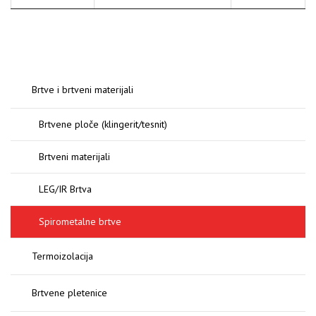
Brtve i brtveni materijali
Brtvene ploče (klingerit/tesnit)
Brtveni materijali
LEG/IR Brtva
Spirometalne brtve
Termoizolacija
Brtvene pletenice